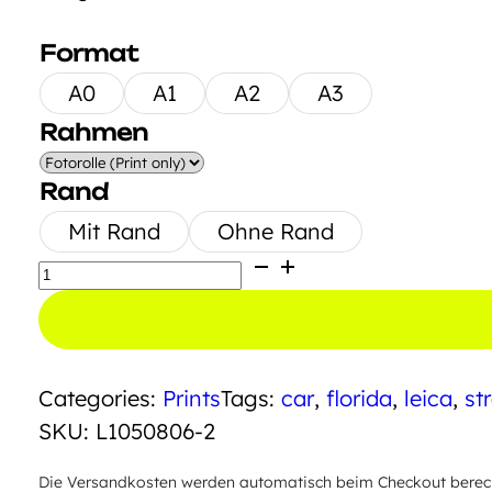
Format
A0
A1
A2
A3
Rahmen
Rand
Mit Rand
Ohne Rand
Lambo
Las
Olas
Blvd
Categories:
Prints
Tags:
car
,
florida
,
leica
,
st
Menge
SKU:
L1050806-2
Die Versandkosten werden automatisch beim Checkout berechn