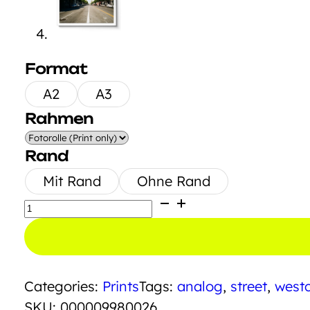
Format
A2
A3
Rahmen
Rand
Mit Rand
Ohne Rand
Streets
of
LA
Menge
Categories:
Prints
Tags:
analog
,
street
,
west
SKU:
000009980026