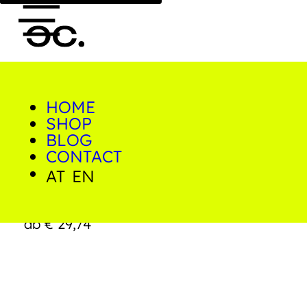
HOME
0
SHOP
Home
/
Shop
/
Prints
/
ACAB
BLOG
CONTACT
AT
EN
ACAB
ab
€
29,74