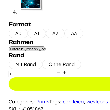
Format
A0
A1
A2
A3
Rahmen
Rand
Mit Rand
Ohne Rand
ACAB
Menge
Categories:
Prints
Tags:
car
,
leica
,
westcoast
SKU:
K1051862