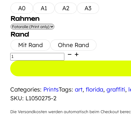
A0
A1
A2
A3
Rahmen
Rand
Mit Rand
Ohne Rand
Wynwood
Monkey
Miami
Menge
Categories:
Prints
Tags:
art
,
florida
,
graffiti
,
l
SKU:
L1050275-2
Die Versandkosten werden automatisch beim Checkout berechn