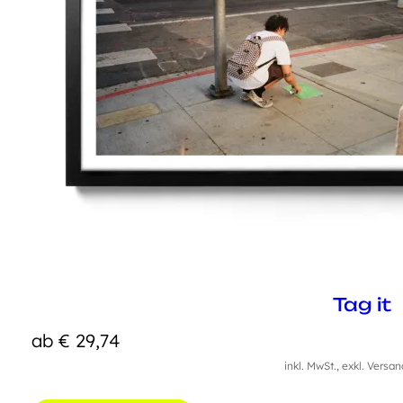
Tag it
ab
€
29,74
inkl. MwSt., exkl. Versa