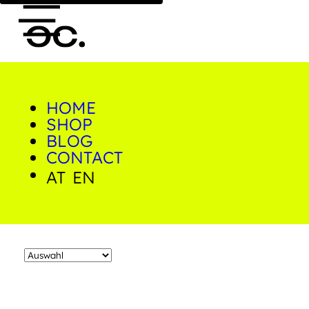
HOME
0
Analog
SHOP
BLOG
CONTACT
Home
/
Shop
/
Produkte verschlagwortet mit
AT
EN