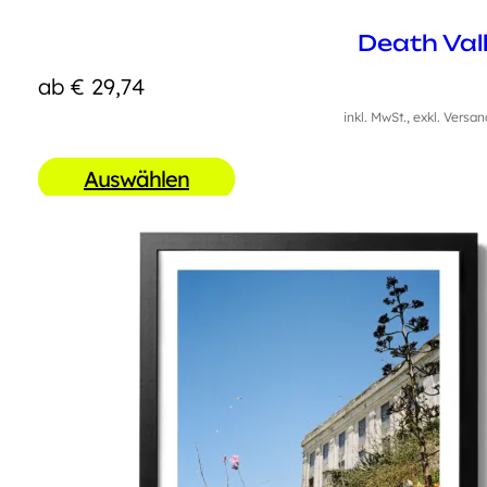
Death Val
ab
€
29,74
inkl. MwSt., exkl. Versa
Auswählen