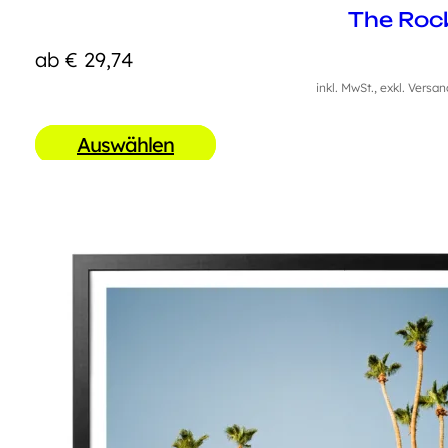
The Roc
ab
€
29,74
inkl. MwSt., exkl. Versa
Auswählen