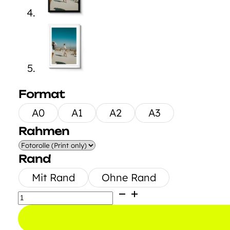
Format
A0
A1
A2
A3
Rahmen
Rand
Mit Rand
Ohne Rand
Between
Stone
and