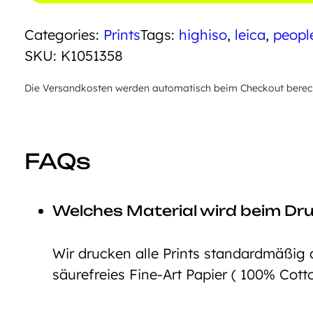
Shine
Categories:
Prints
Tags:
highiso
,
leica
,
peopl
Menge
SKU:
K1051358
Die Versandkosten werden automatisch beim Checkout berechn
FAQs
Welches Material wird beim Dr
Wir drucken alle Prints standardmäßig 
säurefreies Fine-Art Papier ( 100% Cott