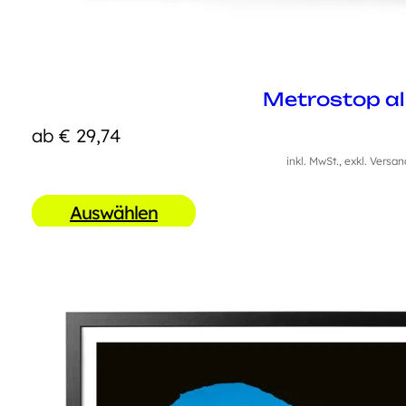
Metrostop a
ab
€
29,74
inkl. MwSt., exkl. Versa
Auswählen