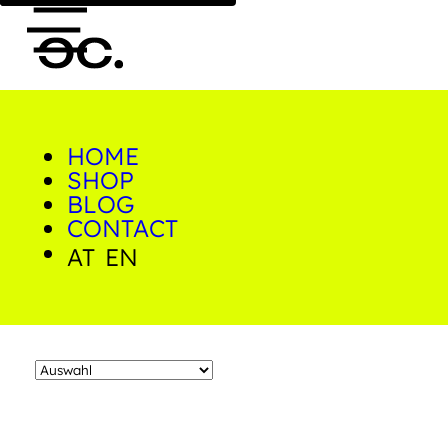
HOME
0
Puglia
SHOP
BLOG
CONTACT
Home
/
Shop
/
Produkte verschlagwortet mit 
AT
EN