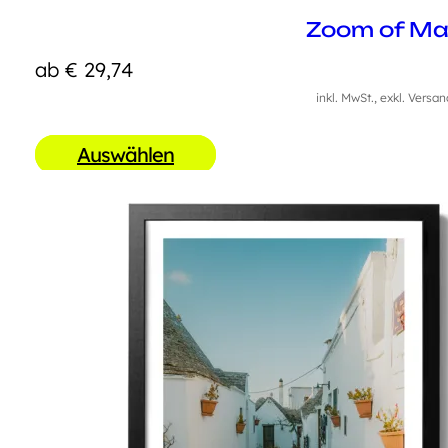
Zoom of Ma
ab
€
29,74
inkl. MwSt., exkl. Versa
Auswählen