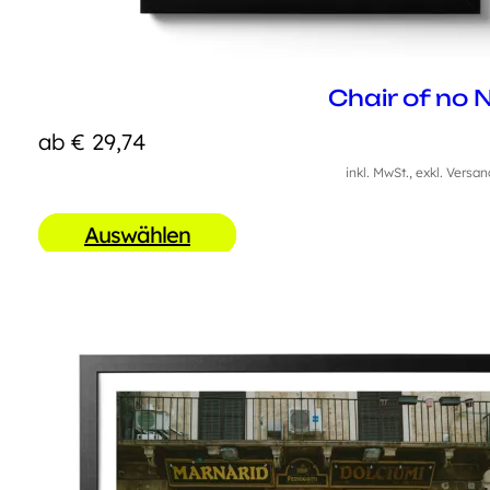
Chair of no
ab
€
29,74
inkl. MwSt., exkl. Versa
Auswählen