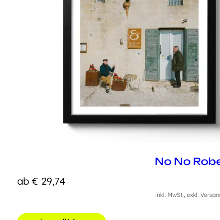
No No Rob
ab
€
29,74
inkl. MwSt., exkl. Versa