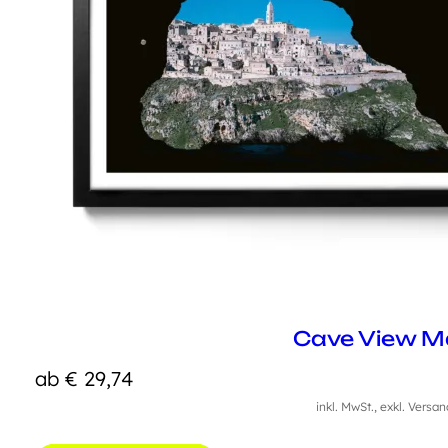
Cave View M
ab
€
29,74
inkl. MwSt., exkl. Versa