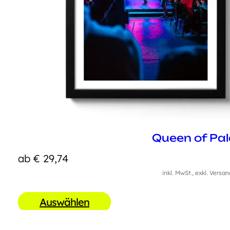
Queen of Pal
ab
€
29,74
inkl. MwSt., exkl. Versa
Auswählen