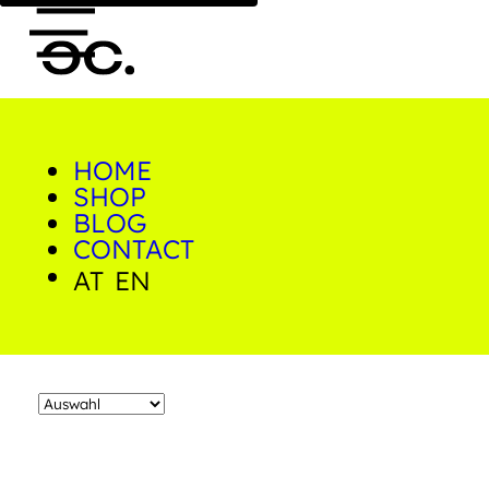
HOME
0
Neon
SHOP
BLOG
CONTACT
Home
/
Shop
/
Produkte verschlagwortet mit
AT
EN