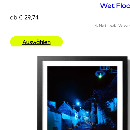
Wet Floo
ab
€
29,74
inkl. MwSt., exkl. Versa
Auswählen