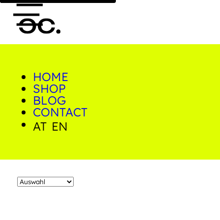
HOME
0
Hotel
SHOP
BLOG
CONTACT
Home
/
Shop
/
Produkte verschlagwortet mit 
AT
EN